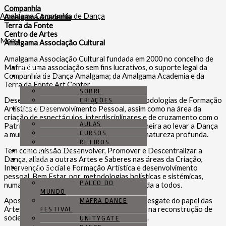
Companhia
Amalgama Companhia de Dança
Amalgama Academia
Terra da Fonte
Centro de Artes
Menu
Amalgama Associação Cultural
Amalgama Associação Cultural fundada em 2000 no concelho de
Mafra é uma associação sem fins lucrativos, o suporte legal da
HOME
Companhia de Dança Amalgama; da Amalgama Academia e da
COMPANHIA
Terra da Fonte Art Center.
SOBRE
Desenvolve um trabalho específico nas metodologias de Formação
CRIAÇÕES
Artística e Desenvolvimento Pessoal, assim como na área da
ACADEMIA
criação de espectáculos, interdisciplinares e de cruzamento com o
AULAS
Património e na Natureza viva, onde foi pioneira ao levar a Dança
CURSOS
a muitos locais do património nacional e da natureza profunda.
RETIROS
Tem como missão Desenvolver, Promover e Descentralizar a
TERRA DA FONTE
Dança, aliada a outras Artes e Saberes nas áreas da Criação,
AGENDA
Intervenção Social e Formação Artística e desenvolvimento
FESTIVAIS
pessoal, Bem Estar, por metodologias holísticas e sistémicas,
PALCO DO
numa Arte transversal, sem fronteiras dirigida a todos.
MUNDO
Aposta num contributo corresponsável do resgate do papel das
MAFRA DANCE
Artes, numa perspectiva ecologia e humana, na reconstrução de
FESTIVAL
sociedades culturais de cidadania planetária.
UNITYGATE