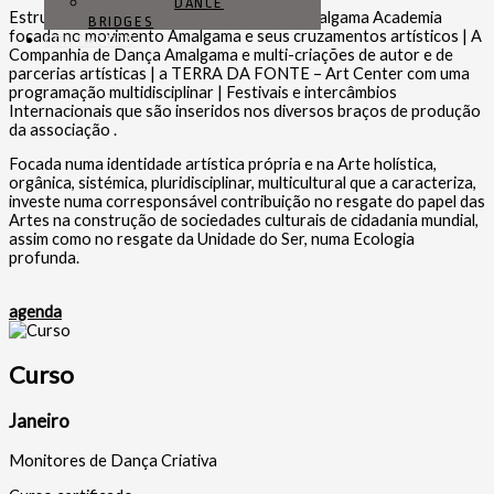
DANCE
Estruturada em 3 braços fundamentais: Amalgama Academia
BRIDGES
focada no movimento Amalgama e seus cruzamentos artísticos | A
CONTACTOS
Companhia de Dança Amalgama e multi-criações de autor e de
parcerias artísticas | a TERRA DA FONTE – Art Center com uma
programação multidisciplinar | Festivais e intercâmbios
Internacionais que são inseridos nos diversos braços de produção
da associação .
Focada numa identidade artística própria e na Arte holística,
orgânica, sistémica, pluridisciplinar, multicultural que a caracteriza,
investe numa corresponsável contribuição no resgate do papel das
Artes na construção de sociedades culturais de cidadania mundial,
assim como no resgate da Unidade do Ser, numa Ecologia
profunda.
agenda
Curso
Janeiro
Monitores de Dança Criativa